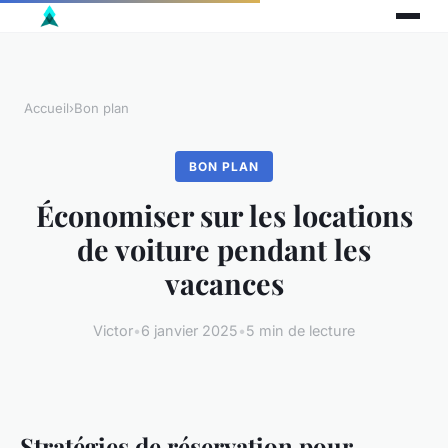
Accueil
›
Bon plan
BON PLAN
Économiser sur les locations
de voiture pendant les
vacances
Victor
•
6 janvier 2025
•
5 min de lecture
Stratégies de réservation pour